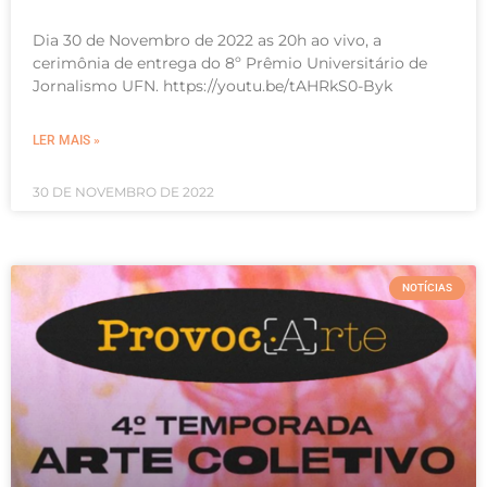
Dia 30 de Novembro de 2022 as 20h ao vivo, a
cerimônia de entrega do 8º Prêmio Universitário de
Jornalismo UFN. https://youtu.be/tAHRkS0-Byk
LER MAIS »
30 DE NOVEMBRO DE 2022
NOTÍCIAS