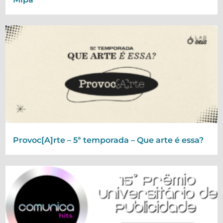
Provoc[A]rte – 5ª temporada – Que arte é essa?