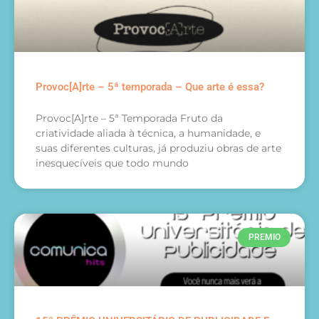
Provoc[A]rte – 5ª temporada – Que arte é essa?
Provoc[A]rte – 5ª Temporada Fruto da
criatividade aliada à técnica, a humanidade, e
suas diferentes culturas, já produziu obras de arte
inesquecíveis que todo mundo
PREMIO