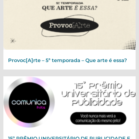
Provoc[A]rte – 5ª temporada – Que arte é essa?
15º PRÊMIO UNIVERSITÁRIO DE PUBLICIDADE E