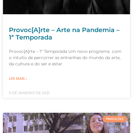
Provoc[A]rte – Arte na Pandemia –
1ª Temporada
Provoc[A]rte – 1ª Temporada Um novo programa com
o intuito de percorrer as entranhas do mundo da arte,
da cultura e do ser e estar
LER MAIS »
5 DE JANEIRO DE 2021
PRODUÇÕES