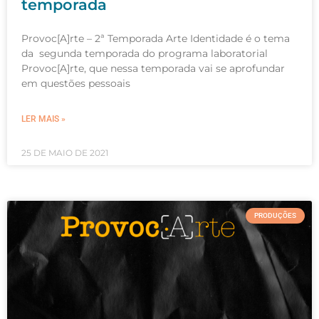
temporada
Provoc[A]rte – 2ª Temporada Arte Identidade é o tema
da segunda temporada do programa laboratorial
Provoc[A]rte, que nessa temporada vai se aprofundar
em questões pessoais
LER MAIS »
25 DE MAIO DE 2021
PRODUÇÕES