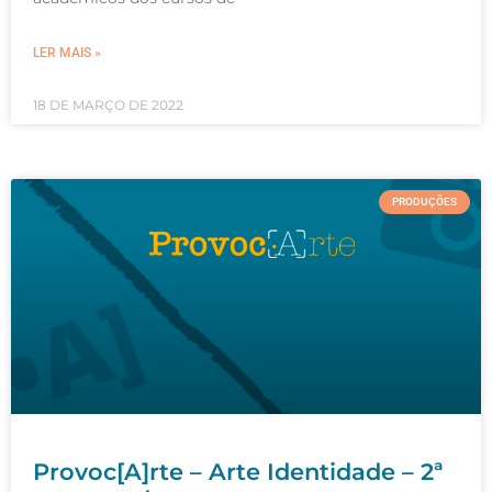
LER MAIS »
18 DE MARÇO DE 2022
PRODUÇÕES
Provoc[A]rte – Arte Identidade – 2ª