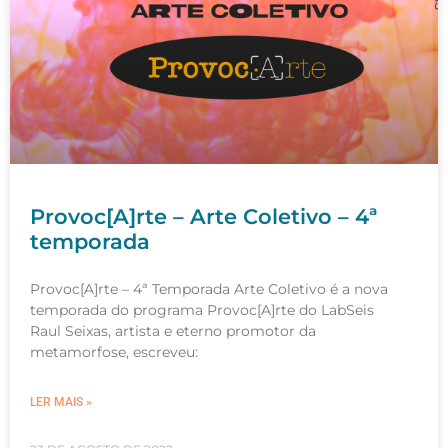
Provoc[A]rte – Arte Coletivo – 4ª
temporada
Provoc[A]rte – 4ª Temporada Arte Coletivo é a nova
temporada do programa Provoc[A]rte do LabSeis
Raul Seixas, artista e eterno promotor da
metamorfose, escreveu:
LER MAIS »