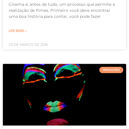
Cinema é, antes de tudo, um processo que permite a
realização de filmes. Primeiro você deve encontrar
uma boa história para contar, você pode fazer
LER MAIS »
23 DE MARÇO DE 2016
PRODUÇÕES