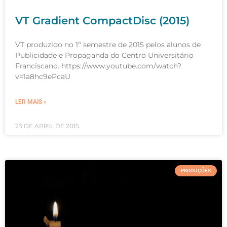
VT Gradient CompactDisc (2015)
VT produzido no 1º semestre de 2015 pelos alunos de
Publicidade e Propaganda do Centro Universitário
Franciscano. https://www.youtube.com/watch?
v=1a8hc9ePcaU
LER MAIS »
23 DE ABRIL DE 2015
PRODUÇÕES