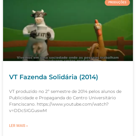
PRODUÇÕES
VT Fazenda Solidária (2014)
VT produzido no 2º semestre de 2014 pelos alunos de
Publicidade e Propaganda do Centro Universitário
Franciscano. https://www.youtube.com/watch?
v=DDcSIGGuswM
LER MAIS »