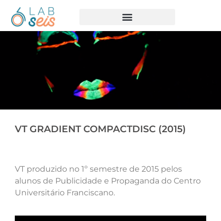
VT GRADIENT COMPACTDISC (2015)
VT produzido no 1º semestre de 2015 pelos
alunos de Publicidade e Propaganda do Centro
Universitário Franciscano.