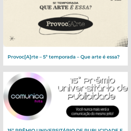
Provoc[A]rte – 5ª temporada – Que arte é essa?
15º PRÊMIO UNIVERSITÁRIO DE PUBLICIDADE E