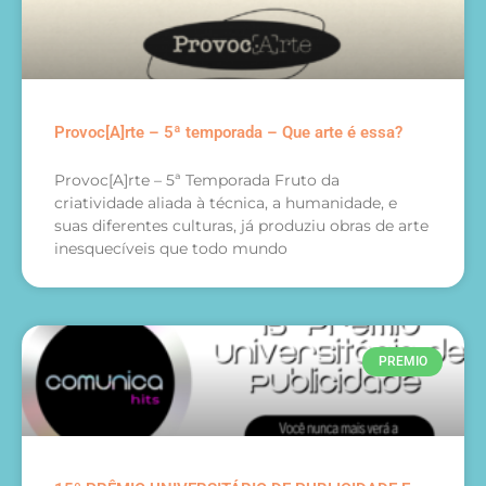
Provoc[A]rte – 5ª temporada – Que arte é essa?
Provoc[A]rte – 5ª Temporada Fruto da
criatividade aliada à técnica, a humanidade, e
suas diferentes culturas, já produziu obras de arte
inesquecíveis que todo mundo
PREMIO